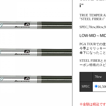
i"
TRUE TEMPER 
"STEEL FIBER i"
SPEC;70cw,80cw,9
LOW-MID～MID
PGA TOURでの
今季よりリッキーフ
傘下になったこ
STEEL FIB
ーボン特有のス
70cw
SPEC
16,5
※金額は税込で