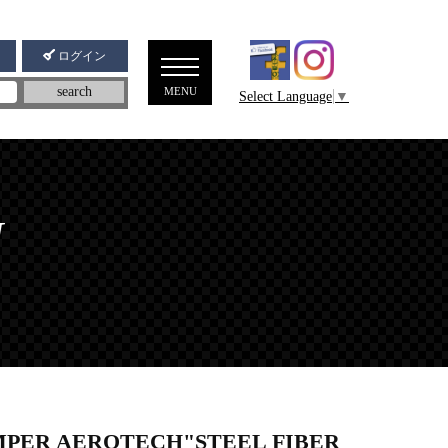
ログイン
メニ
search
MENU
Select Language
▼
ュー
N
MPER AEROTECH"STEEL FIBER