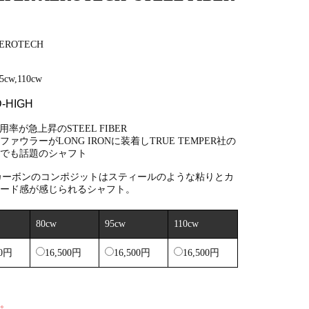
AEROTECH
5cw,110cw
-HIGH
使用率が急上昇のSTEEL FIBER
ァウラーがLONG IRONに装着しTRUE TEMPER社の
とでも話題のシャフト
ERとカーボンのコンポジットはスティールのような粘りとカ
ピード感が感じられるシャフト。
80cw
95cw
110cw
00円
16,500円
16,500円
16,500円
す。