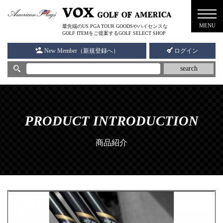
メニ
MENU
最先端のUS PGA TOUR GOODSやハイセンスな
ュー
GOLF ITEMをご提案するGOLF SELECT SHOP
New Member（新規登録へ）
ログイン
search
PRODUCT INTRODUCTION
商品紹介