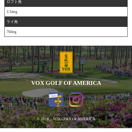
ロフト角
3.5deg
ライ角
70deg
VOX GOLF OF AMERICA
© 2018 VOX GOLF OF AMERICA