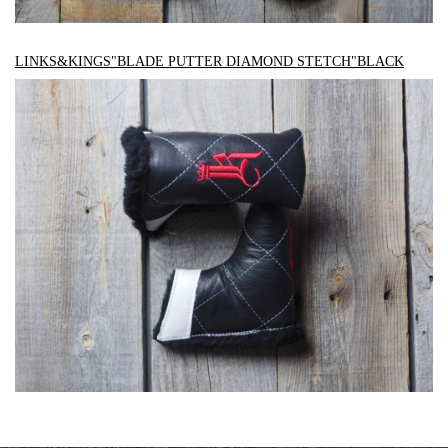
LINKS&KINGS"BLADE PUTTER DIAMOND STETCH"BLACK