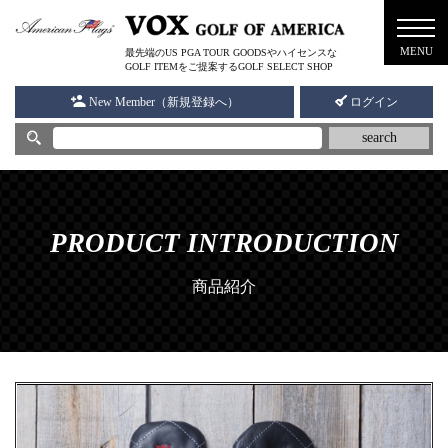
メニ
MENU
最先端のUS PGA TOUR GOODSやハイセンスな
ュー
GOLF ITEMをご提案するGOLF SELECT SHOP
New Member（新規登録へ）
ログイン
search
PRODUCT INTRODUCTION
商品紹介