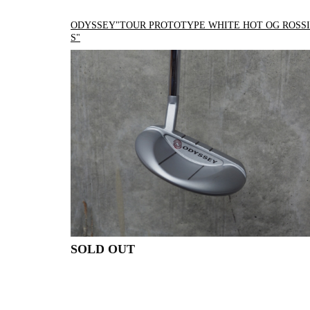
ODYSSEY"TOUR PROTOTYPE WHITE HOT OG ROSS
S"
SOLD OUT