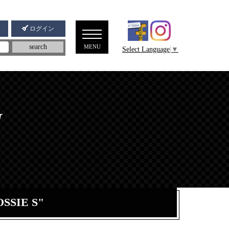
ログイン
メニ
search
MENU
Select Language
▼
ュー
N
SSIE S"